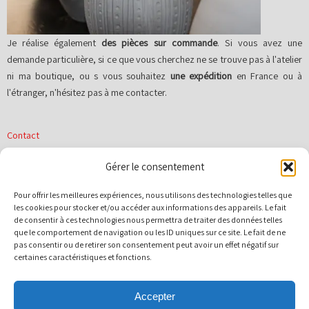
Je réalise également
des pièces sur commande
. Si vous avez une
demande particulière, si ce que vous cherchez ne se trouve pas à l'atelier
ni ma boutique, ou s vous souhaitez
une expédition
en France ou à
l'étranger, n'hésitez pas à me contacter.
Contact
Gérer le consentement
Pour offrir les meilleures expériences, nous utilisons des technologies telles que
les cookies pour stocker et/ou accéder aux informations des appareils. Le fait
MENTIONS LÉGALES
POLITIQUE DE COOKIES
de consentir à ces technologies nous permettra de traiter des données telles
que le comportement de navigation ou les ID uniques sur ce site. Le fait de ne
POLITIQUE DE CONFIDENTIALITÉ
pas consentir ou de retirer son consentement peut avoir un effet négatif sur
certaines caractéristiques et fonctions.
Terr'Ame - Véronique Bélier - Céramiste
44 Grande Rue 01600 Trévoux
Accepter
N° Siret : 539084251