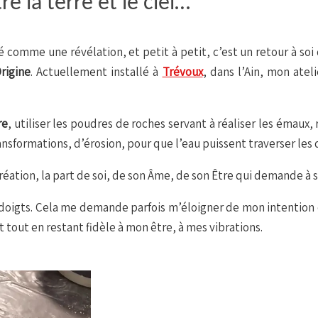
re la terre et le ciel…
 comme une révélation, et petit à petit, c’est un retour à soi q
Origine
. Actuellement installé à
Trévoux
, dans l’Ain, mon ate
re
, utiliser les poudres de roches servant à réaliser les émaux,
nsformations, d’érosion, pour que l’eau puissent traverser les
réation, la part de soi, de son Âme, de son Être qui demande à s
es doigts. Cela me demande parfois m’éloigner de mon intentio
t tout en restant fidèle à mon être, à mes vibrations.