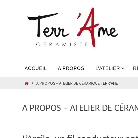
Passer
vers
le
contenu
Passer
ACCUEIL
A PROPOS
L’ATELIER
R
vers
le
HOME
A PROPOS – ATELIER DE CÉRAMIQUE TERR’AME
contenu
A PROPOS – ATELIER DE CÉR