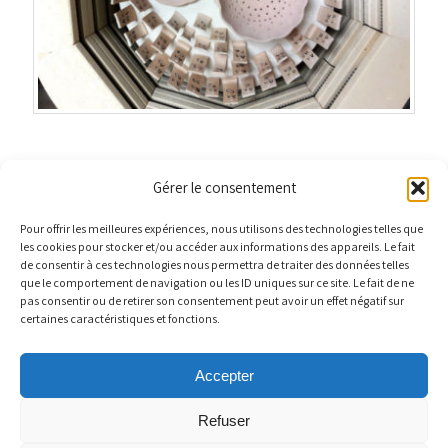
Gérer le consentement
Pour offrir les meilleures expériences, nous utilisons des technologies telles que
les cookies pour stocker et/ou accéder aux informations des appareils. Le fait
MENTIONS LÉGALES
POLITIQUE DE COOKIES
de consentir à ces technologies nous permettra de traiter des données telles
que le comportement de navigation ou les ID uniques sur ce site. Le fait de ne
POLITIQUE DE CONFIDENTIALITÉ
pas consentir ou de retirer son consentement peut avoir un effet négatif sur
certaines caractéristiques et fonctions.
Terr'Ame - Véronique Bélier - Céramiste
44 Grande Rue 01600 Trévoux
Accepter
N° Siret : 539084251
Site hébergé par
OVH
Refuser