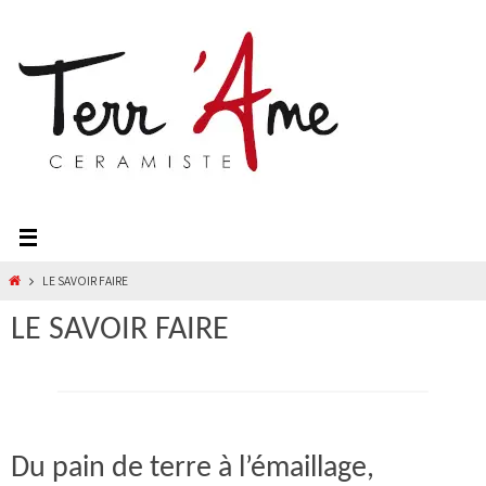
Passer
vers
le
contenu
HOME
LE SAVOIR FAIRE
LE SAVOIR FAIRE
Du pain de terre à l’émaillage,