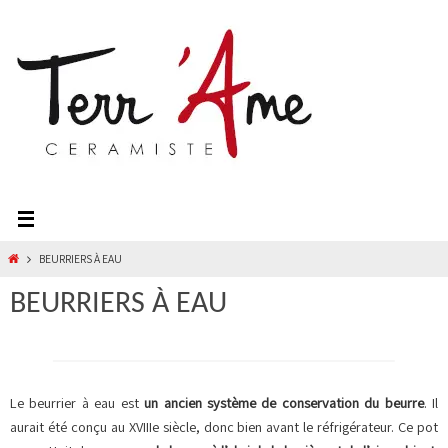
Passer
vers
le
contenu
HOME
BEURRIERS À EAU
BEURRIERS À EAU
Le beurrier à eau est
un ancien système de conservation du beurre
. Il
aurait été conçu au XVIIIe siècle, donc bien avant le réfrigérateur. Ce pot