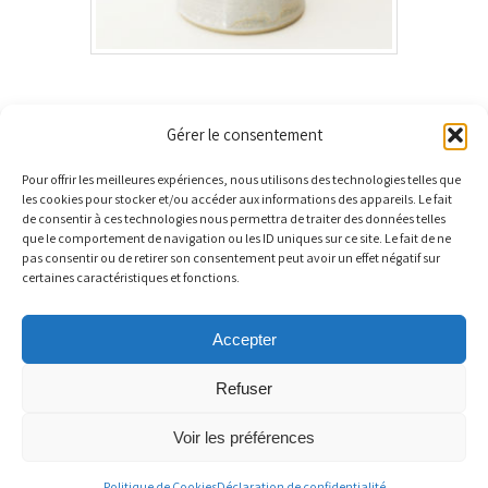
Gérer le consentement
Pour offrir les meilleures expériences, nous utilisons des technologies telles que
les cookies pour stocker et/ou accéder aux informations des appareils. Le fait
MENTIONS LÉGALES
POLITIQUE DE COOKIES
de consentir à ces technologies nous permettra de traiter des données telles
que le comportement de navigation ou les ID uniques sur ce site. Le fait de ne
POLITIQUE DE CONFIDENTIALITÉ
pas consentir ou de retirer son consentement peut avoir un effet négatif sur
certaines caractéristiques et fonctions.
Terr'Ame - Véronique Bélier - Céramiste
44 Grande Rue 01600 Trévoux
Accepter
N° Siret : 539084251
Site hébergé par
OVH
Refuser
Fonctionne avec
Nirvana
&
WordPress.
Voir les préférences
Politique de Cookies
Déclaration de confidentialité