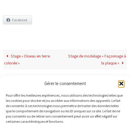
Facebook
Stage « Oiseau en terre
Stage de modelage « Façonnage à
colorée »
la plaque »
Gérer le consentement
Pour offrir les meilleures expériences, nous utilisons des technologies telles que
les cookies pour stocker et/ou accéder aux informations des appareils. Le fait
MENTIONS LÉGALES
POLITIQUE DE COOKIES
de consentir à ces technologies nous permettra de traiter des données telles
que le comportement de navigation ou les ID uniques sur ce site. Le fait de ne
POLITIQUE DE CONFIDENTIALITÉ
pas consentir ou de retirer son consentement peut avoir un effet négatif sur
certaines caractéristiques et fonctions.
Terr'Ame - Véronique Bélier - Céramiste