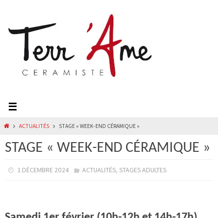
Passer
vers
le
contenu
HOME
ACTUALITÉS
STAGE « WEEK-END CÉRAMIQUE »
STAGE « WEEK-END CÉRAMIQUE »
,
1 DÉCEMBRE 2024
ACTUALITÉS
STAGES ADULTES
Samedi 1er février (
10h-12h et 14h-17h
),