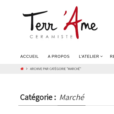
Passer
vers
le
contenu
Passer
ACCUEIL
A PROPOS
L’ATELIER
R
vers
le
HOME
ARCHIVE PAR CATÉGORIE "MARCHÉ"
contenu
Catégorie :
Marché