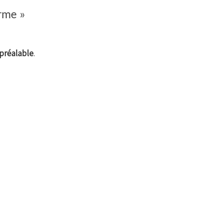
orme »
 préalable
.