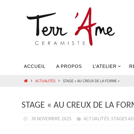
Passer
vers
le
contenu
Passer
ACCUEIL
A PROPOS
L’ATELIER
R
vers
le
HOME
ACTUALITÉS
STAGE « AU CREUX DE LA FORME »
contenu
STAGE « AU CREUX DE LA FOR
30 NOVEMBRE 2025
ACTUALITÉS
,
STAGES AD