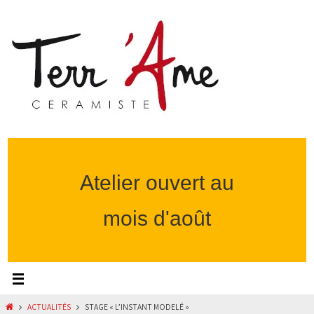
Passer
vers
le
contenu
Atelier ouvert au
mois d'août
HOME
ACTUALITÉS
STAGE « L’INSTANT MODELÉ »